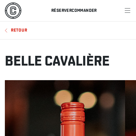
RÉSERVER
COMMANDER
MENU
RETOUR
RESTAURANTS
OFFRES ET PROMOTIONS
BELLE CAVALIÈRE
CARTES-CADEAUX
HORAIRE DES SPORTS
RÉSERVER
COMMANDER