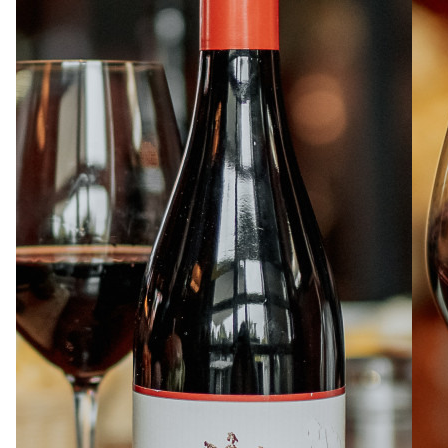
À PROPOS
EMPLOIS
EN ÉPICERIE
BOUTIQUE
TRAITEUR ÉVÉNEMENTIEL
NOUS JOINDRE
DONNER VOTRE OPINION