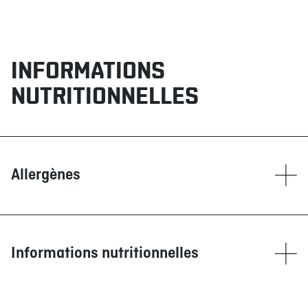
INFORMATIONS
NUTRITIONNELLES
Allergènes
Contient
Blé/Gluten
Glutamate (GMS)
Informations nutritionnelles
Maïs
Oeufs
Calories (calories)
1200
Poissons