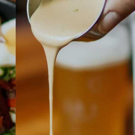
À PROPOS
EMPLOIS
EN ÉPICERIE
BOUTIQUE
TRAITEUR ÉVÉNEMENTIEL
NOUS JOINDRE
DONNER VOTRE OPINION