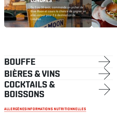
LONDRES
Du 3 au 16 août, commande un pichet de
Blue Moon et cours la chance de gagner un
aller-retour pour 2 à destination de
À PROPOS
EMPLOIS
EN ÉPICERIE
BOUTIQUE
Londres.
TRAITEUR ÉVÉNEMENTIEL
NOUS JOINDRE
DONNER VOTRE OPINION
BOUFFE
BIÈRES & VINS
COCKTAILS &
BOISSONS
ALLERGÈNES
INFORMATIONS NUTRITIONNELLES