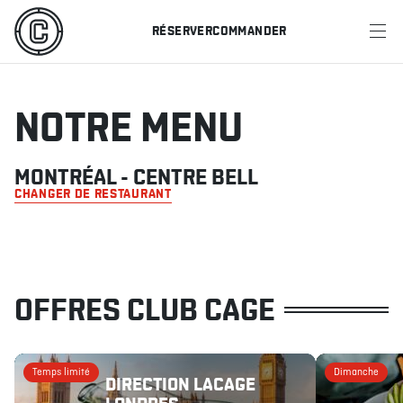
RÉSERVER
COMMANDER
MENU
RESTAURANTS
NOTRE MENU
OFFRES ET PROMOTIONS
MONTRÉAL - CENTRE BELL
CHANGER DE RESTAURANT
CARTES-CADEAUX
HORAIRE DES SPORTS
OFFRES CLUB CAGE
RÉSERVER
Temps limité
Dimanche
COMMANDER
DIRECTION LACAGE