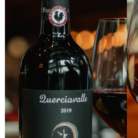
À PROPOS
EMPLOIS
EN ÉPICERIE
BOUTIQUE
TRAITEUR ÉVÉNEMENTIEL
NOUS JOINDRE
DONNER VOTRE OPINION