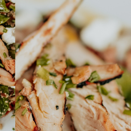
À PROPOS
EMPLOIS
EN ÉPICERIE
BOUTIQUE
TRAITEUR ÉVÉNEMENTIEL
NOUS JOINDRE
DONNER VOTRE OPINION