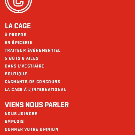
Fibres (g)
12
Ne contient pas
Arachides
Sucres (g)
14
Sésame
Protéines (g)
34
LA CAGE
Calcium (mg)
189
À PROPOS
Les restaurants La Cage - Brasserie sportive et ses collaborateurs ne
peuvent être tenus responsables d’une réaction allergique à la suite d'une
EN ÉPICERIE
Fer (mg)
6
consommation.
TRAITEUR ÉVÉNEMENTIEL
Omega-3
4g
5 BUTS 8 AILES
DANS L'VESTIAIRE
BOUTIQUE
GAGNANTS DE CONCOURS
LA CAGE À L'INTERNATIONAL
VIENS NOUS PARLER
NOUS JOINDRE
EMPLOIS
DONNER VOTRE OPINION