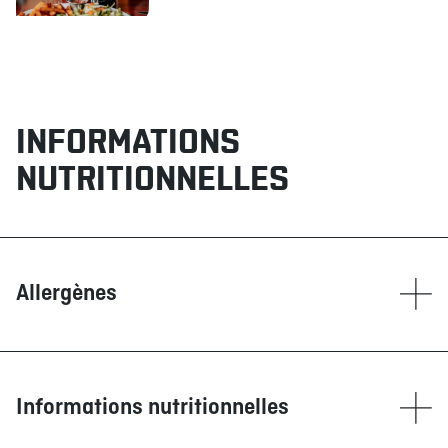
INFORMATIONS
NUTRITIONNELLES
Allergènes
Contient
Blé/Gluten
Glutamate (GMS)
Informations nutritionnelles
Maïs
Moutarde