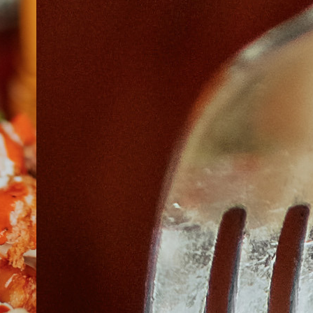
À PROPOS
EMPLOIS
EN ÉPICERIE
BOUTIQUE
TRAITEUR ÉVÉNEMENTIEL
NOUS JOINDRE
DONNER VOTRE OPINION