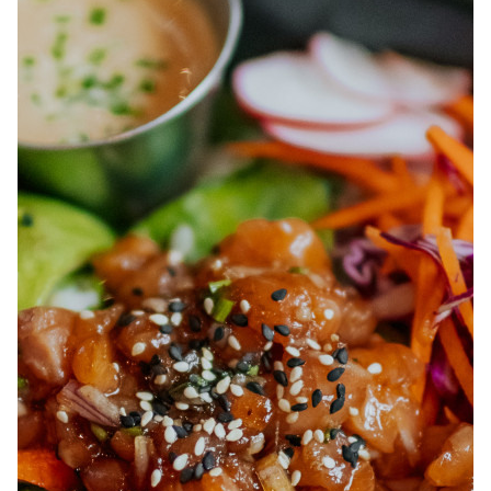
À PROPOS
EMPLOIS
EN ÉPICERIE
BOUTIQUE
TRAITEUR ÉVÉNEMENTIEL
NOUS JOINDRE
DONNER VOTRE OPINION