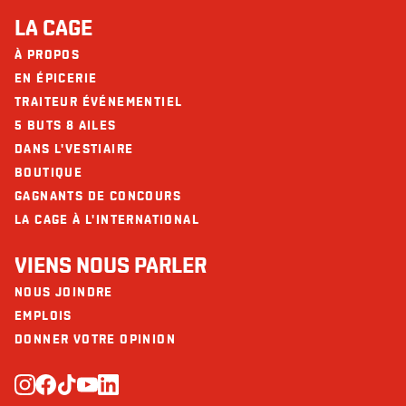
consommation.
Protéines (g)
30
LA CAGE
Calcium (mg)
138
À PROPOS
EN ÉPICERIE
Fer (mg)
3
TRAITEUR ÉVÉNEMENTIEL
Saumon: allergènes %%%%%,
5 BUTS 8 AILES
Tofu: allergènes %%%%%,
DANS L'VESTIAIRE
BOUTIQUE
GAGNANTS DE CONCOURS
LA CAGE À L'INTERNATIONAL
VIENS NOUS PARLER
NOUS JOINDRE
EMPLOIS
DONNER VOTRE OPINION