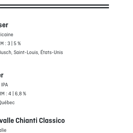
ser
icaine
RM : 3 | 5 %
usch, Saint-Louis, États-Unis
er
 IPA
RM : 4 | 6,8 %
 Québec
valle Chianti Classico
alie