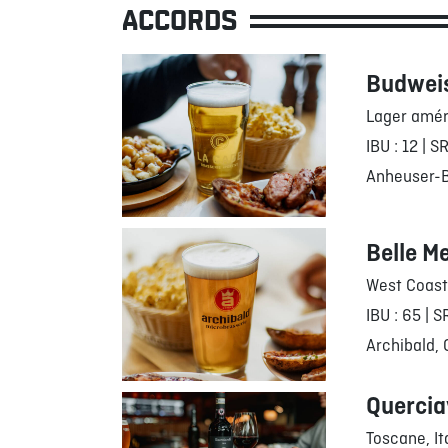
ACCORDS
Budwei
Lager amér
IBU : 12 | S
Anheuser-B
Belle M
West Coast
IBU : 65 | S
Archibald,
Quercia
Toscane, It