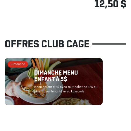
12,50 $
OFFRES CLUB CAGE
Dimanche
DIMANCHE MENU
ENFANT À 5$
Menu enfant à 5$ avec tout achat de 15$ ou
plus. En partenariat avec Lassonde.